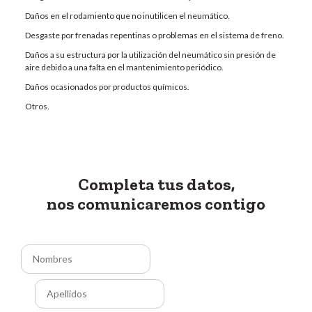
Daños en el rodamiento que no inutilicen el neumático.
Desgaste por frenadas repentinas o problemas en el sistema de freno.
Daños a su estructura por la utilización del neumático sin presión de
aire debido a una falta en el mantenimiento periódico.
Daños ocasionados por productos químicos.
Otros.
Completa tus datos,
nos comunicaremos contigo
N
Nombre
o
m