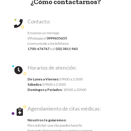
¿Cómo contactarnos?
Contacto:
Envíanos un mensaje
Whatsapp al
0999655655
o comunícate a los teléfonos
1700-676767
o al
(02) 3811 960
Horarios de atención:
De Lunes a Viernes:
09h00 a 21h00
Sábados:
09h00 a 21h00
Domingos y Feriados:
10h00 a 20h00
Agendamiento de citas médicas:
Nosotros te guiaremos:
Para solicitar una cita puedes hacerlo
llamando directamente a nuestros números