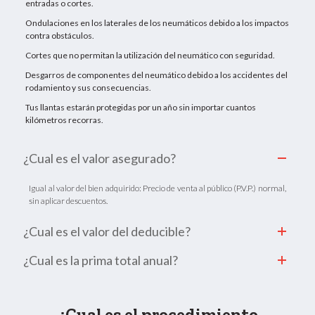
entradas o cortes.
Ondulaciones en los laterales de los neumáticos debido a los impactos
contra obstáculos.
Cortes que no permitan la utilización del neumático con seguridad.
Desgarros de componentes del neumático debido a los accidentes del
rodamiento y sus consecuencias.
Tus llantas estarán protegidas por un año sin importar cuantos
kilómetros recorras.
¿Cual es el valor asegurado?
Igual al valor del bien adquirido: Precio de venta al público (P.V.P.) normal,
sin aplicar descuentos.
¿Cual es el valor del deducible?
¿Cual es la prima total anual?
¿Cual es el procedimiento