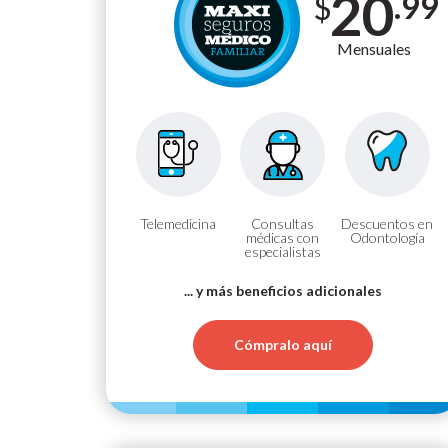
20
.99
$
Mensuales
Telemedicina
Consultas
Descuentos en
médicas con
Odontología
especialistas
... y más beneficios adicionales
Cómpralo aquí