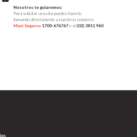
Nosotros te guiaremos:
Para solicitar una cita puedes hacerlo
llamando directamente a nuestros números
Maxi Seguros
1700-676767
o al
(02) 3811 960
ies