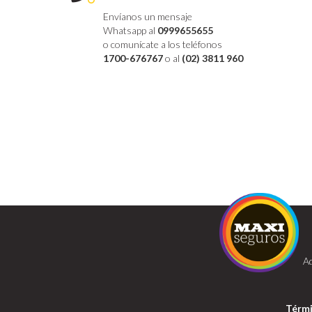
Envíanos un mensaje
Whatsapp al
0999655655
o comunícate a los teléfonos
1700-676767
o al
(02) 3811 960
Ad
Térmi